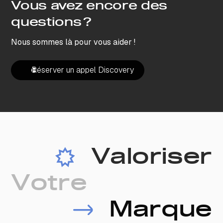
Vous avez encore des
questions ?
Nous sommes là pour vous aider !
Réserver un appel Discovery
Réserver un appel Discovery
V
a
l
o
r
i
s
e
r
V
o
t
r
e
M
a
r
q
u
e